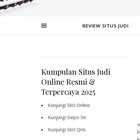
REVIEW SITUS JUDI
Kumpulan Situs Judi
Online Resmi &
Terpercaya 2025
Kunjungi
Slot Online
Kunjungi
Depo 5K
u
Kunjungi
Slot Qris
b
k