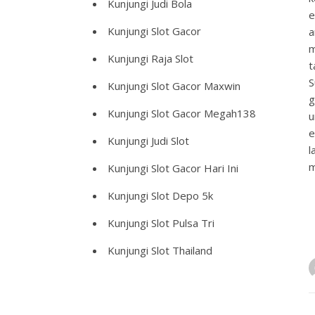
Kunjungi
Judi Bola
e
Kunjungi
Slot Gacor
a
m
Kunjungi
Raja Slot
t
S
Kunjungi
Slot Gacor Maxwin
g
Kunjungi
Slot Gacor Megah138
u
e
Kunjungi
Judi Slot
l
m
Kunjungi
Slot Gacor Hari Ini
Kunjungi
Slot Depo 5k
Kunjungi
Slot Pulsa Tri
Kunjungi
Slot Thailand