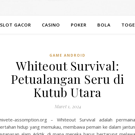
SLOT GACOR
CASINO
POKER
BOLA
TOGE
GAME ANDROID
Whiteout Survival:
Petualangan Seru di
Kutub Utara
Maret 1, 2024
nivete-assomption.org – Whiteout Survival adalah permain
ertahan hidup yang memukau, membawa pemain ke dalam jantu
eganasan alam Arktik, di mana mereka harus bertarung melaw