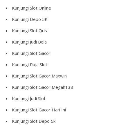
Kunjungi
Slot Online
Kunjungi
Depo 5K
Kunjungi
Slot Qris
Kunjungi
Judi Bola
Kunjungi
Slot Gacor
Kunjungi
Raja Slot
Kunjungi
Slot Gacor Maxwin
Kunjungi
Slot Gacor Megah138
Kunjungi
Judi Slot
Kunjungi
Slot Gacor Hari Ini
Kunjungi
Slot Depo 5k