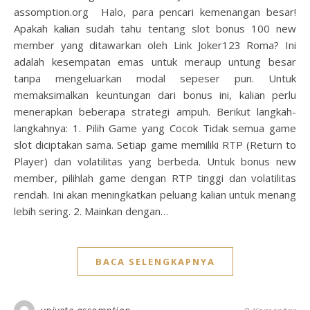
assomption.org Halo, para pencari kemenangan besar!
Apakah kalian sudah tahu tentang slot bonus 100 new
member yang ditawarkan oleh Link Joker123 Roma? Ini
adalah kesempatan emas untuk meraup untung besar
tanpa mengeluarkan modal sepeser pun. Untuk
memaksimalkan keuntungan dari bonus ini, kalian perlu
menerapkan beberapa strategi ampuh. Berikut langkah-
langkahnya: 1. Pilih Game yang Cocok Tidak semua game
slot diciptakan sama. Setiap game memiliki RTP (Return to
Player) dan volatilitas yang berbeda. Untuk bonus new
member, pilihlah game dengan RTP tinggi dan volatilitas
rendah. Ini akan meningkatkan peluang kalian untuk menang
lebih sering. 2. Mainkan dengan…
BACA SELENGKAPNYA