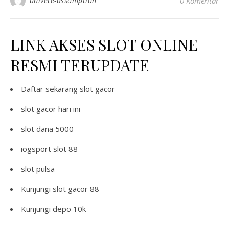
univete-assomption
0 Komentar
LINK AKSES SLOT ONLINE
RESMI TERUPDATE
Daftar sekarang
slot gacor
slot gacor hari ini
slot dana 5000
iogsport slot 88
slot pulsa
Kunjungi
slot gacor 88
Kunjungi
depo 10k