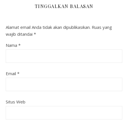
TINGGALKAN BALASAN
Alamat email Anda tidak akan dipublikasikan.
Ruas yang
wajib ditandai
*
Nama
*
Email
*
Situs Web