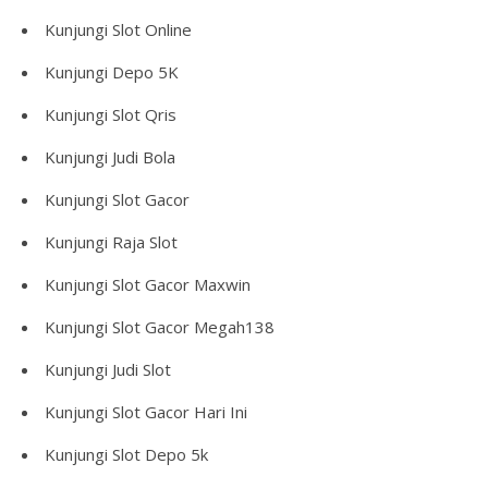
Kunjungi
Slot Online
Kunjungi
Depo 5K
Kunjungi
Slot Qris
Kunjungi
Judi Bola
Kunjungi
Slot Gacor
Kunjungi
Raja Slot
Kunjungi
Slot Gacor Maxwin
Kunjungi
Slot Gacor Megah138
Kunjungi
Judi Slot
Kunjungi
Slot Gacor Hari Ini
Kunjungi
Slot Depo 5k