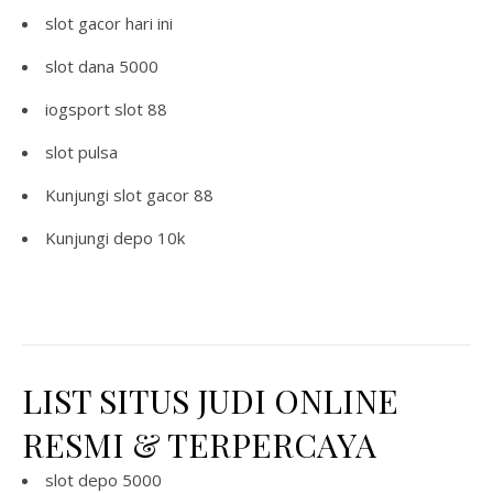
slot gacor hari ini
slot dana 5000
iogsport slot 88
slot pulsa
Kunjungi
slot gacor 88
Kunjungi
depo 10k
LIST SITUS JUDI ONLINE
RESMI & TERPERCAYA
slot depo 5000