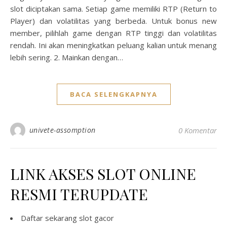
slot diciptakan sama. Setiap game memiliki RTP (Return to
Player) dan volatilitas yang berbeda. Untuk bonus new
member, pilihlah game dengan RTP tinggi dan volatilitas
rendah. Ini akan meningkatkan peluang kalian untuk menang
lebih sering. 2. Mainkan dengan…
BACA SELENGKAPNYA
univete-assomption
0 Komentar
LINK AKSES SLOT ONLINE
RESMI TERUPDATE
Daftar sekarang
slot gacor