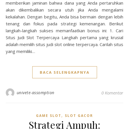
memberikan jaminan bahwa dana yang Anda pertaruhkan
akan dikembalikan secara utuh jika Anda mengalami
kekalahan. Dengan begitu, Anda bisa bermain dengan lebih
tenang dan fokus pada strategi kemenangan. Berikut
langkah-langkah sukses memanfaatkan bonus ini: 1. Cari
Situs Judi Slot Terpercaya Langkah pertama yang krusial
adalah memilih situs judi slot online terpercaya. Carilah situs
yang memiliki…
BACA SELENGKAPNYA
univete-assomption
0 Komentar
,
GAME SLOT
SLOT GACOR
Strategi Ampuh: