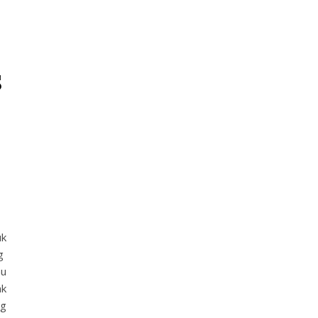
s
uk
rg
hu
nk
ng