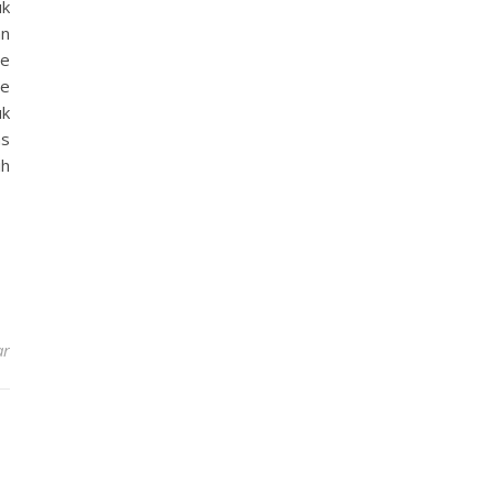
k
an
me
me
uk
as
ih
ar