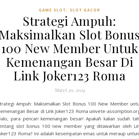
,
GAME SLOT
SLOT GACOR
Strategi Ampuh:
Maksimalkan Slot Bonu
100 New Member Untuk
Kemenangan Besar Di
Link Joker123 Roma
Maret 20, 2024
trategi Ampuh: Maksimalkan Slot Bonus 100 New Member unt
emenangan Besar di Link Joker123 Roma univete-assomption.o
alo, para pencari kemenangan besar! Apakah kalian sudah ta
entang slot bonus 100 new member yang ditawarkan oleh Li
oker123 Roma? Ini adalah kesempatan emas untuk meraup untu