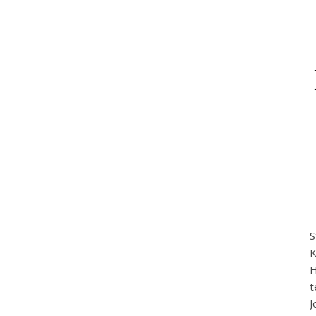
S
K
H
t
J