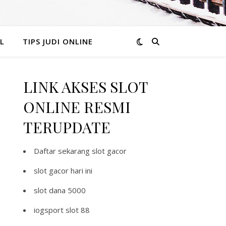
L
TIPS JUDI ONLINE
LINK AKSES SLOT
ONLINE RESMI
TERUPDATE
n
Daftar sekarang
slot gacor
slot gacor hari ini
slot dana 5000
iogsport slot 88