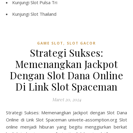
Kunjungi
Slot Pulsa Tri
Kunjungi
Slot Thailand
,
GAME SLOT
SLOT GACOR
Strategi Sukses:
Memenangkan Jackpot
Dengan Slot Dana Online
Di Link Slot Spaceman
Maret 20, 2024
Strategi Sukses: Memenangkan Jackpot dengan Slot Dana
Online di Link Slot Spaceman univete-assomption.org Slot
online menjadi hiburan yang begitu menggiurkan berkat