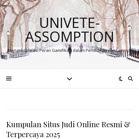
UNIVETE-
ASSOMPTION
Mengeksplorasi Peran Gamifikasi dalam Pendidikan dan Lainnya
Kumpulan Situs Judi Online Resmi &
Terpercaya 2025