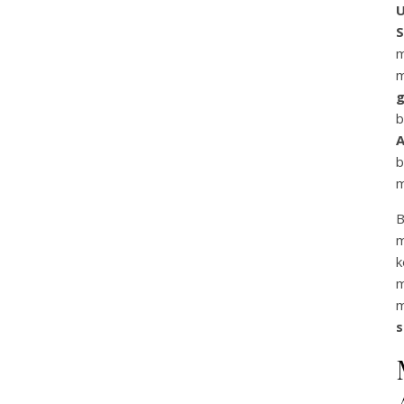
U
S
m
g
b
b
m
m
m
m
s