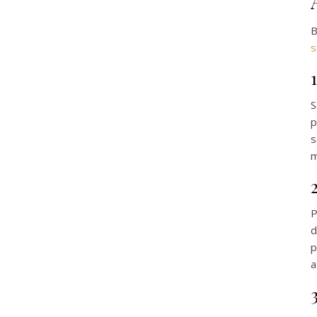
B
s
S
p
s
m
P
d
p
a