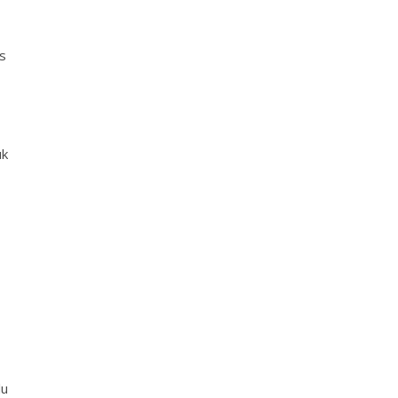
s
uk
lu