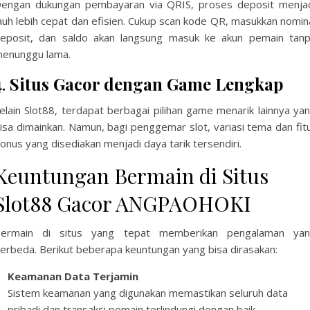
engan dukungan pembayaran via QRIS, proses deposit menja
auh lebih cepat dan efisien. Cukup scan kode QR, masukkan nomin
eposit, dan saldo akan langsung masuk ke akun pemain tan
enunggu lama.
4.
Situs Gacor dengan Game Lengkap
elain Slot88, terdapat berbagai pilihan game menarik lainnya ya
isa dimainkan. Namun, bagi penggemar slot, variasi tema dan fit
onus yang disediakan menjadi daya tarik tersendiri.
Keuntungan Bermain di Situs
Slot88 Gacor ANGPAOHOKI
ermain di situs yang tepat memberikan pengalaman ya
erbeda. Berikut beberapa keuntungan yang bisa dirasakan:
Keamanan Data Terjamin
Sistem keamanan yang digunakan memastikan seluruh data
pribadi dan transaksi pemain terlindungi dengan baik.