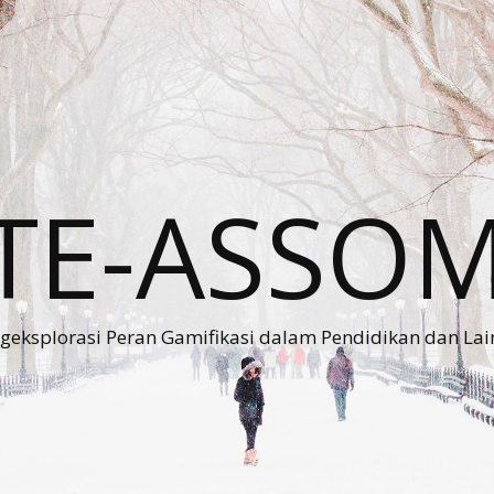
TE-ASSO
eksplorasi Peran Gamifikasi dalam Pendidikan dan La