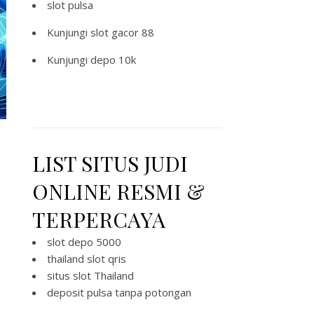
slot pulsa
Kunjungi
slot gacor 88
Kunjungi
depo 10k
LIST SITUS JUDI
ONLINE RESMI &
TERPERCAYA
,
slot depo 5000
thailand slot qris
situs slot Thailand
deposit pulsa tanpa potongan