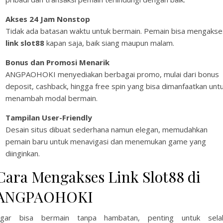
Akses 24 Jam Nonstop
Tidak ada batasan waktu untuk bermain. Pemain bisa mengakse
link slot88
kapan saja, baik siang maupun malam.
Bonus dan Promosi Menarik
ANGPAOHOKI menyediakan berbagai promo, mulai dari bonus
deposit, cashback, hingga free spin yang bisa dimanfaatkan unt
menambah modal bermain.
Tampilan User-Friendly
Desain situs dibuat sederhana namun elegan, memudahkan
pemain baru untuk menavigasi dan menemukan game yang
diinginkan.
Cara Mengakses Link Slot88 di
ANGPAOHOKI
gar bisa bermain tanpa hambatan, penting untuk sela