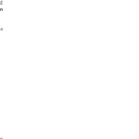
ng
an
ra
an