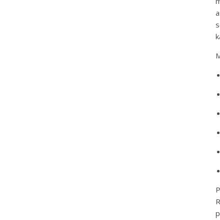
m
a
s
k
M
P
R
p