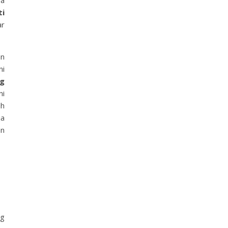
ti
ar
n
ni
ng
ni
ih
ja
an
ng