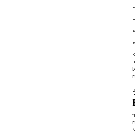
K
b
m
“
m
M