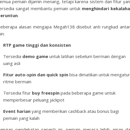
emua pemain dijamin menang, tetapi karena sistem dan fitur ya
ersedia sangat membantu pemain untuk
menghindari kekalah
eruntun
.
eberapa alasan mengapa Megah138 disebut anti rungkad anta
ain:
RTP game tinggi dan konsisten
Tersedia
demo game
untuk latihan sebelum bermain dengan
uang asli
Fitur auto-spin dan quick spin
bisa dimatikan untuk mengatur
ritme bermain
Tersedia fitur
buy freespin
pada beberapa game untuk
memperbesar peluang jackpot
Event harian
yang memberikan cashback atau bonus bagi
pemain yang kalah
engan pendekatan seperti ini, pemain merasa lebih aman d