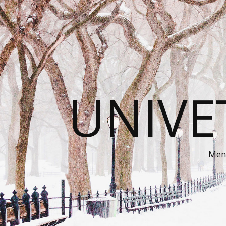
UNIVE
Meng