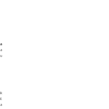
la
sa
lu
uk
l.
na