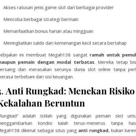
Akses ratusan jenis game slot dari berbagai provider
Mencoba berbagai strategi bermain
Memanfaatkan bonus harian atau mingguan
Meningkatkan saldo dari kemenangan kecil secara bertahap
ebijakan ini membuat Megah138 sangat
ramah untuk pemu
maupun pemain dengan modal terbatas
. Mereka tetap bi
ersaing dan merasakan serunya dunia slot online tanpa per
erasa terbebani dari sisi keuangan.
3.
Anti Rungkad: Menekan Risiko
Kekalahan Beruntun
Rungkad” adalah istilah yang digunakan pemain slot unt
enggambarkan kondisi kalah terus-menerus tanpa hasi
egah138 dikenal sebagai situs yang
anti rungkad
, bukan kare