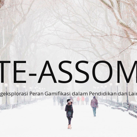
TE-ASSO
eksplorasi Peran Gamifikasi dalam Pendidikan dan La