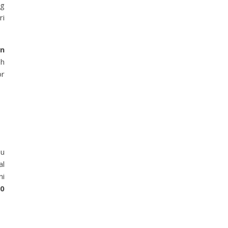
ng
ri
an
ah
or
au
al
ni
00