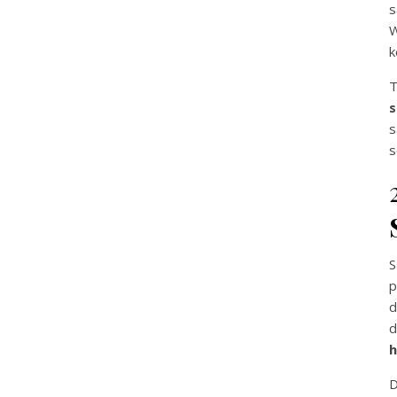
s
W
k
T
s
s
s
S
p
d
h
D