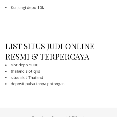
Kunjungi
depo 10k
LIST SITUS JUDI ONLINE
RESMI & TERPERCAYA
slot depo 5000
thailand slot qris
situs slot Thailand
deposit pulsa tanpa potongan