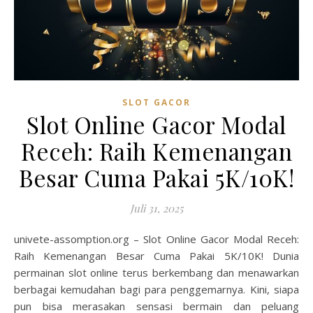
SLOT GACOR
Slot Online Gacor Modal
Receh: Raih Kemenangan
Besar Cuma Pakai 5K/10K!
Juli 31, 2025
univete-assomption.org – Slot Online Gacor Modal Receh:
Raih Kemenangan Besar Cuma Pakai 5K/10K! Dunia
permainan slot online terus berkembang dan menawarkan
berbagai kemudahan bagi para penggemarnya. Kini, siapa
pun bisa merasakan sensasi bermain dan peluang