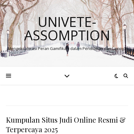
UNIVETE-
ASSOMPTION
Mengeksplorasi Peran Gamifikasi dalam Pendidikan dan Lainnya
Kumpulan Situs Judi Online Resmi &
Terpercaya 2025