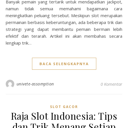
Banyak pemain yang tertarik untuk mendapatkan jackpot,
namun tidak semua memahami bagaimana cara
meningkatkan peluang tersebut. Meskipun slot merupakan
permainan berbasis keberuntungan, ada beberapa trik dan
strategi yang dapat membantu pemain bermain lebih
efektif dan terarah. Artikel ini akan membahas secara
lengkap trik…
BACA SELENGKAPNYA
univete-assomption
0 Komentar
SLOT GACOR
Raja Slot Indonesia: Tips
dan Trik Menang Setiap