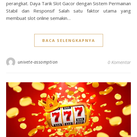
perangkat. Daya Tarik Slot Gacor dengan Sistem Permainan
Stabil dan Responsif Salah satu faktor utama yang
membuat slot online semakin…
BACA SELENGKAPNYA
univete-assomption
0 Komentar