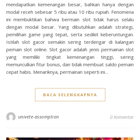
mendapatkan kemenangan besar, bahkan hanya dengan
modal receh sebesar 5 ribu atau 10 ribu rupiah. Fenomena
ini membuktikan bahwa bermain slot tidak harus selalu
dengan modal besar. Yang dibutuhkan adalah strategi,
pemilihan game yang tepat, serta sedikit keberuntungan.
Istilah slot gacor semakin sering terdengar di kalangan
pemain slot online. Slot gacor adalah jenis permainan slot
yang memiliki tingkat kemenangan tinggi, sering
memunculkan fitur bonus, dan tidak membuat saldo pemain
cepat habis. Menariknya, permainan seperti ini…
BACA SELENGKAPNYA
univete-assomption
0 Komentar