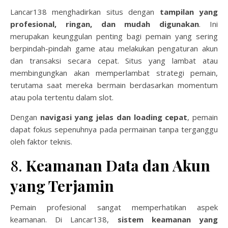
Lancar138 menghadirkan situs dengan
tampilan yang
profesional, ringan, dan mudah digunakan
. Ini
merupakan keunggulan penting bagi pemain yang sering
berpindah-pindah game atau melakukan pengaturan akun
dan transaksi secara cepat. Situs yang lambat atau
membingungkan akan memperlambat strategi pemain,
terutama saat mereka bermain berdasarkan momentum
atau pola tertentu dalam slot.
Dengan
navigasi yang jelas dan loading cepat
, pemain
dapat fokus sepenuhnya pada permainan tanpa terganggu
oleh faktor teknis.
8.
Keamanan Data dan Akun
yang Terjamin
Pemain profesional sangat memperhatikan aspek
keamanan. Di Lancar138,
sistem keamanan yang