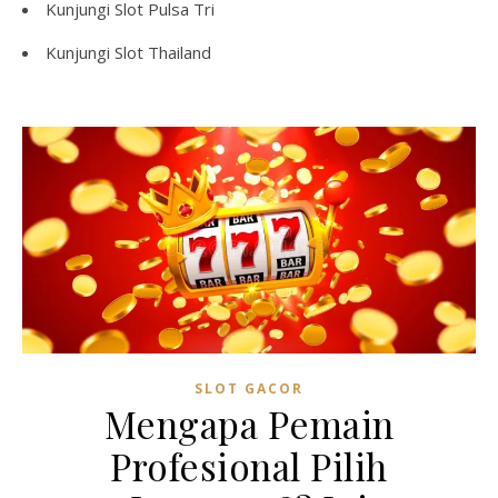
Kunjungi
Slot Pulsa Tri
Kunjungi
Slot Thailand
SLOT GACOR
Mengapa Pemain
Profesional Pilih