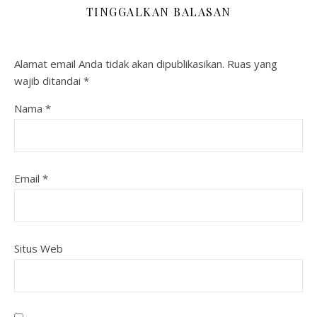
TINGGALKAN BALASAN
Alamat email Anda tidak akan dipublikasikan.
Ruas yang
wajib ditandai
*
Nama
*
Email
*
Situs Web