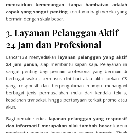
mencairkan kemenangan tanpa hambatan adalah
aspek yang sangat penting
, terutama bagi mereka yang
bermain dengan skala besar.
3.
Layanan Pelanggan Aktif
24 Jam dan Profesional
Lancar138 menyediakan
layanan pelanggan yang aktif
24 jam penuh
, siap membantu kapan saja. Pelayanan ini
sangat penting bagi pemain profesional yang bermain di
berbagai waktu, termasuk dini hari atau akhir pekan. CS
yang responsif dan berpengalaman mampu menangani
berbagai jenis permasalahan mulai dari kendala teknis,
kesalahan transaksi, hingga pertanyaan terkait promo atau
akun.
Bagi pemain serius,
layanan pelanggan yang responsif
dan informatif merupakan nilai tambah besar
karena
membantu menjaga kenyamanan selama bermain. Tidak