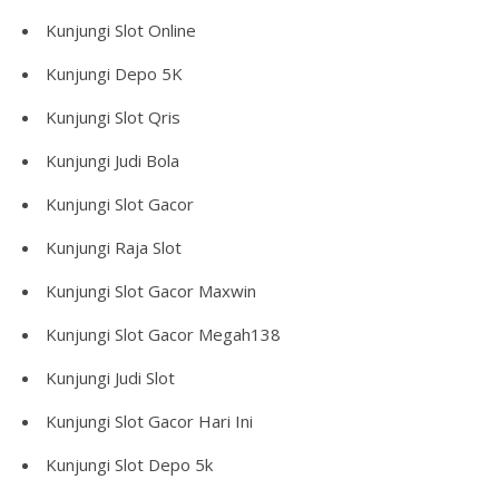
Kunjungi
Slot Online
Kunjungi
Depo 5K
Kunjungi
Slot Qris
Kunjungi
Judi Bola
Kunjungi
Slot Gacor
Kunjungi
Raja Slot
Kunjungi
Slot Gacor Maxwin
Kunjungi
Slot Gacor Megah138
Kunjungi
Judi Slot
Kunjungi
Slot Gacor Hari Ini
Kunjungi
Slot Depo 5k