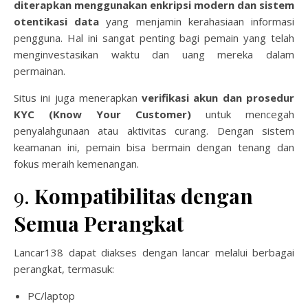
diterapkan menggunakan enkripsi modern dan sistem
otentikasi data
yang menjamin kerahasiaan informasi
pengguna. Hal ini sangat penting bagi pemain yang telah
menginvestasikan waktu dan uang mereka dalam
permainan.
Situs ini juga menerapkan
verifikasi akun dan prosedur
KYC (Know Your Customer)
untuk mencegah
penyalahgunaan atau aktivitas curang. Dengan sistem
keamanan ini, pemain bisa bermain dengan tenang dan
fokus meraih kemenangan.
9.
Kompatibilitas dengan
Semua Perangkat
Lancar138 dapat diakses dengan lancar melalui berbagai
perangkat, termasuk:
PC/laptop