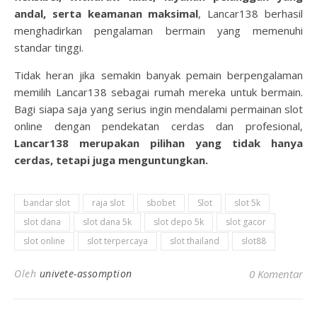
andal, serta keamanan maksimal
, Lancar138 berhasil
menghadirkan pengalaman bermain yang memenuhi
standar tinggi.
Tidak heran jika semakin banyak pemain berpengalaman
memilih Lancar138 sebagai rumah mereka untuk bermain.
Bagi siapa saja yang serius ingin mendalami permainan slot
online dengan pendekatan cerdas dan profesional,
Lancar138 merupakan pilihan yang tidak hanya
cerdas, tetapi juga menguntungkan.
bandar slot
raja slot
sbobet
Slot
slot 5k
slot dana
slot dana 5k
slot depo 5k
slot gacor
slot online
slot terpercaya
slot thailand
slot88
Oleh
univete-assomption
0 Komentar