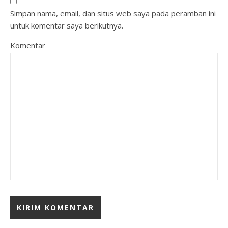
Simpan nama, email, dan situs web saya pada peramban ini
untuk komentar saya berikutnya.
Komentar