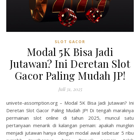
SLOT GACOR
Modal 5K Bisa Jadi
Jutawan? Ini Deretan Slot
Gacor Paling Mudah JP!
Juli 31, 2025
univete-assomption.org – Modal 5K Bisa Jadi Jutawan? Ini
Deretan Slot Gacor Paling Mudah JP! Di tengah maraknya
permainan slot online di tahun 2025, muncul satu
pertanyaan menarik di kalangan pemain: apakah mungkin
menjadi jutawan hanya dengan modal awal sebesar 5 ribu