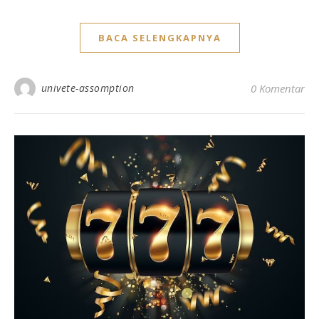
BACA SELENGKAPNYA
univete-assomption
0 Komentar