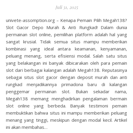
Juli 31, 2025
univete-assomption.org – Kenapa Pemain Pilih Megah138?
Slot Gacor Depo Murah & Anti Rungkad! Dalam dunia
permainan slot online, pemilihan platform adalah hal yang
sangat krusial. Tidak semua situs mampu memberikan
kombinasi yang ideal antara keamanan, kenyamanan,
peluang menang, serta efisiensi modal. Salah satu situs
yang belakangan ini banyak dibicarakan oleh para pemain
slot dari berbagai kalangan adalah Megah138. Reputasinya
sebagai situs slot gacor dengan deposit murah dan anti
rungkad menjadikannya primadona baru di kalangan
penggemar permainan slot. Bukan sekadar nama,
Megah138 memang menghadirkan pengalaman bermain
slot online yang berbeda. Banyak testimoni pemain
membuktikan bahwa situs ini mampu memberikan peluang
menang yang tinggi, meskipun dengan modal kecil. Artikel
ini akan membahas…