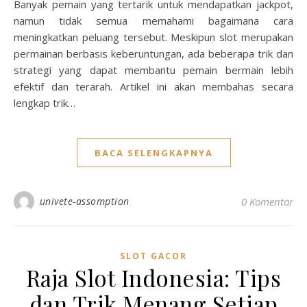
Banyak pemain yang tertarik untuk mendapatkan jackpot,
namun tidak semua memahami bagaimana cara
meningkatkan peluang tersebut. Meskipun slot merupakan
permainan berbasis keberuntungan, ada beberapa trik dan
strategi yang dapat membantu pemain bermain lebih
efektif dan terarah. Artikel ini akan membahas secara
lengkap trik…
BACA SELENGKAPNYA
univete-assomption
0 Komentar
SLOT GACOR
Raja Slot Indonesia: Tips
dan Trik Menang Setiap