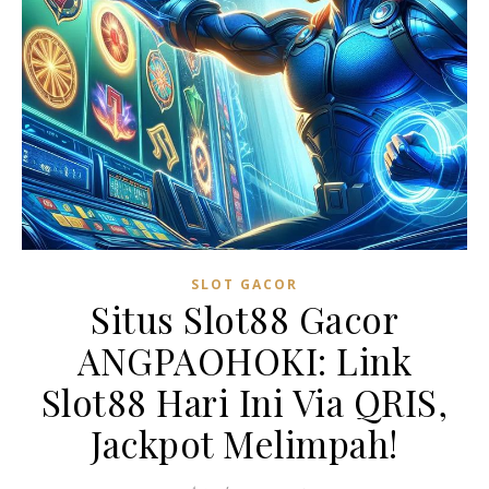
SLOT GACOR
Situs Slot88 Gacor
ANGPAOHOKI: Link
Slot88 Hari Ini Via QRIS,
Jackpot Melimpah!