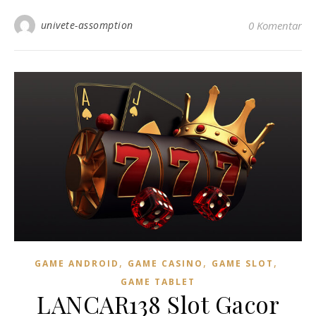
univete-assomption
0 Komentar
,
,
,
GAME ANDROID
GAME CASINO
GAME SLOT
GAME TABLET
LANCAR138 Slot Gacor