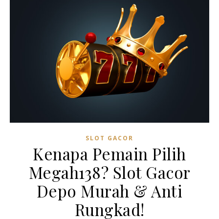
SLOT GACOR
Kenapa Pemain Pilih
Megah138? Slot Gacor
Depo Murah & Anti
Rungkad!