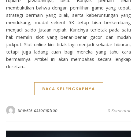
rupiah? Jawabannya, bisa. Banyak pemain telah
membuktikan bahwa dengan pemilihan game yang tepat,
strategi bermain yang bijak, serta keberuntungan yang
mendukung, modal sekecil 5K tetap bisa berkembang
menjadi saldo jutaan rupiah. Kuncinya terletak pada satu
hal: memilih slot yang benar-benar gacor dan mudah
jackpot. Slot online kini tidak lagi menjadi sekadar hiburan,
tetapi juga ladang cuan bagi mereka yang tahu cara
bermainnya. Artikel ini akan membahas secara lengkap
deretan…
BACA SELENGKAPNYA
univete-assomption
0 Komentar