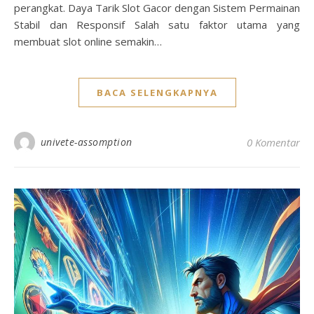
perangkat. Daya Tarik Slot Gacor dengan Sistem Permainan
Stabil dan Responsif Salah satu faktor utama yang
membuat slot online semakin…
BACA SELENGKAPNYA
univete-assomption
0 Komentar