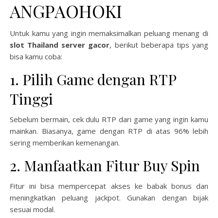
ANGPAOHOKI
Untuk kamu yang ingin memaksimalkan peluang menang di
slot Thailand server gacor
, berikut beberapa tips yang
bisa kamu coba:
1. Pilih Game dengan RTP
Tinggi
Sebelum bermain, cek dulu RTP dari game yang ingin kamu
mainkan. Biasanya, game dengan RTP di atas 96% lebih
sering memberikan kemenangan.
2. Manfaatkan Fitur Buy Spin
Fitur ini bisa mempercepat akses ke babak bonus dan
meningkatkan peluang jackpot. Gunakan dengan bijak
sesuai modal.