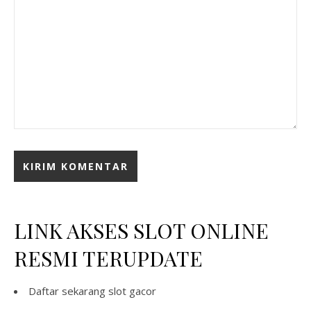
LINK AKSES SLOT ONLINE
RESMI TERUPDATE
Daftar sekarang
slot gacor