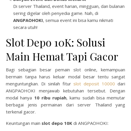
Di server Thailand, event harian, mingguan, dan bulanan
sering digelar oleh penyedia game. Nah, di
ANGPAOHOKI
, semua event ini bisa kamu nikmati
secara utuh!
Slot Depo 10K: Solusi
Main Hemat Tapi Gacor
Bagi sebagian besar pemain slot online, kemampuan
bermain tanpa harus keluar modal besar tentu sangat
menguntungkan. Di sinilah fitur
slot deposit 10000
dari
ANGPAOHOKI menjawab kebutuhan tersebut. Dengan
modal hanya
10 ribu rupiah
, kamu sudah bisa memutar
berbagai jenis permainan dari server Thailand yang
terkenal gacor.
Keuntungan main
slot depo 10K
di ANGPAOHOKI: