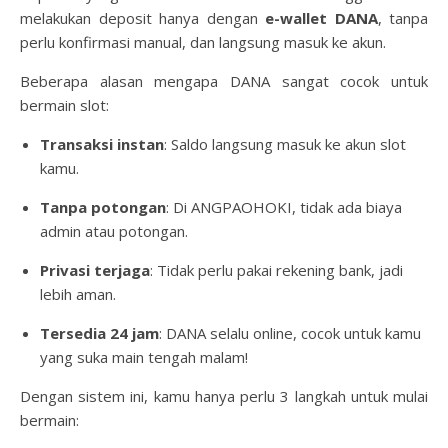
melakukan deposit hanya dengan
e-wallet DANA
, tanpa
perlu konfirmasi manual, dan langsung masuk ke akun.
Beberapa alasan mengapa DANA sangat cocok untuk
bermain slot:
Transaksi instan
: Saldo langsung masuk ke akun slot
kamu.
Tanpa potongan
: Di ANGPAOHOKI, tidak ada biaya
admin atau potongan.
Privasi terjaga
: Tidak perlu pakai rekening bank, jadi
lebih aman.
Tersedia 24 jam
: DANA selalu online, cocok untuk kamu
yang suka main tengah malam!
Dengan sistem ini, kamu hanya perlu 3 langkah untuk mulai
bermain: