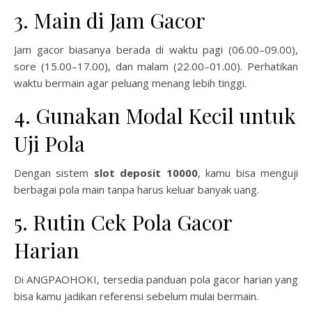
3. Main di Jam Gacor
Jam gacor biasanya berada di waktu pagi (06.00–09.00),
sore (15.00–17.00), dan malam (22.00–01.00). Perhatikan
waktu bermain agar peluang menang lebih tinggi.
4. Gunakan Modal Kecil untuk
Uji Pola
Dengan sistem
slot deposit 10000
, kamu bisa menguji
berbagai pola main tanpa harus keluar banyak uang.
5. Rutin Cek Pola Gacor
Harian
Di ANGPAOHOKI, tersedia panduan pola gacor harian yang
bisa kamu jadikan referensi sebelum mulai bermain.