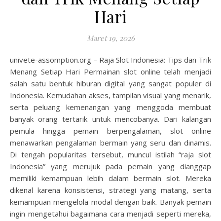
Hari
Maret 19, 2026
univete-assomption.org – Raja Slot Indonesia: Tips dan Trik
Menang Setiap Hari Permainan slot online telah menjadi
salah satu bentuk hiburan digital yang sangat populer di
Indonesia. Kemudahan akses, tampilan visual yang menarik,
serta peluang kemenangan yang menggoda membuat
banyak orang tertarik untuk mencobanya. Dari kalangan
pemula hingga pemain berpengalaman, slot online
menawarkan pengalaman bermain yang seru dan dinamis.
Di tengah popularitas tersebut, muncul istilah “raja slot
Indonesia” yang merujuk pada pemain yang dianggap
memiliki kemampuan lebih dalam bermain slot. Mereka
dikenal karena konsistensi, strategi yang matang, serta
kemampuan mengelola modal dengan baik. Banyak pemain
ingin mengetahui bagaimana cara menjadi seperti mereka,