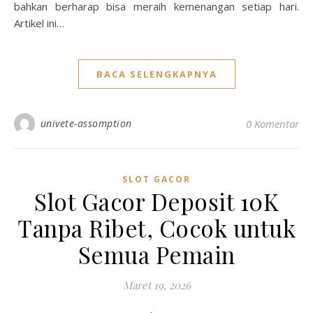
bahkan berharap bisa meraih kemenangan setiap hari.
Artikel ini…
BACA SELENGKAPNYA
univete-assomption
0 Komentar
SLOT GACOR
Slot Gacor Deposit 10K
Tanpa Ribet, Cocok untuk
Semua Pemain
Maret 19, 2026