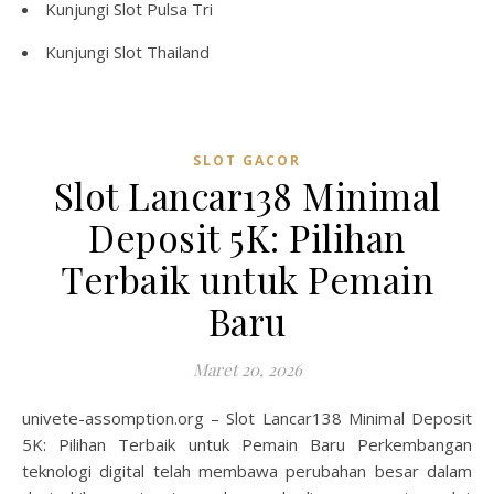
Kunjungi
Slot Pulsa Tri
Kunjungi
Slot Thailand
SLOT GACOR
Slot Lancar138 Minimal
Deposit 5K: Pilihan
Terbaik untuk Pemain
Baru
Maret 20, 2026
univete-assomption.org – Slot Lancar138 Minimal Deposit
5K: Pilihan Terbaik untuk Pemain Baru Perkembangan
teknologi digital telah membawa perubahan besar dalam