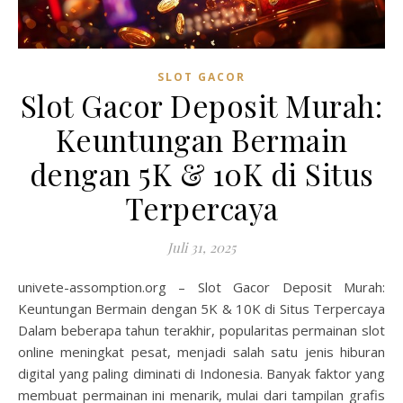
SLOT GACOR
Slot Gacor Deposit Murah:
Keuntungan Bermain
dengan 5K & 10K di Situs
Terpercaya
Juli 31, 2025
univete-assomption.org – Slot Gacor Deposit Murah:
Keuntungan Bermain dengan 5K & 10K di Situs Terpercaya
Dalam beberapa tahun terakhir, popularitas permainan slot
online meningkat pesat, menjadi salah satu jenis hiburan
digital yang paling diminati di Indonesia. Banyak faktor yang
membuat permainan ini menarik, mulai dari tampilan grafis