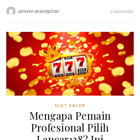
univete-assomption
0 Komentar
SLOT GACOR
Mengapa Pemain
Profesional Pilih
Lancar138? Ini