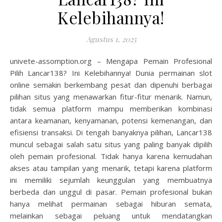
Kelebihannya!
Agustus 1, 2025
univete-assomption.org – Mengapa Pemain Profesional
Pilih Lancar138? Ini Kelebihannya! Dunia permainan slot
online semakin berkembang pesat dan dipenuhi berbagai
pilihan situs yang menawarkan fitur-fitur menarik. Namun,
tidak semua platform mampu memberikan kombinasi
antara keamanan, kenyamanan, potensi kemenangan, dan
efisiensi transaksi. Di tengah banyaknya pilihan, Lancar138
muncul sebagai salah satu situs yang paling banyak dipilih
oleh pemain profesional. Tidak hanya karena kemudahan
akses atau tampilan yang menarik, tetapi karena platform
ini memiliki sejumlah keunggulan yang membuatnya
berbeda dan unggul di pasar. Pemain profesional bukan
hanya melihat permainan sebagai hiburan semata,
melainkan sebagai peluang untuk mendatangkan