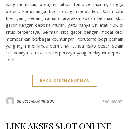
yang memukau, beragam pilihan tema permainan, hingga
potensi kemenangan besar dengan modal kecil. Salah satu
tren yang sedang ramai dibicarakan adalah bermain slot
gacor dengan deposit murah, yaitu hanya 5K atau 10K di
situs terpercaya. Bermain slot gacor dengan modal kecil
memberikan berbagai keuntungan, terutama bagi pemain
yang ingin menikmati permainan tanpa risiko besar. Selain
itu, adanya situs-situs terpercaya yang melayani deposit
kecil…
BACA SELENGKAPNYA
univete-assomption
0 Komentar
LINK AKSES SLOT ONLINE