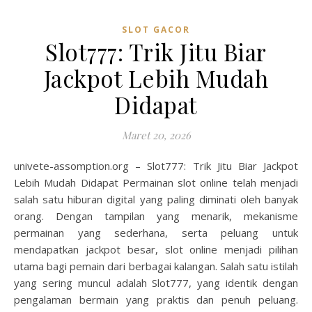
SLOT GACOR
Slot777: Trik Jitu Biar
Jackpot Lebih Mudah
Didapat
Maret 20, 2026
univete-assomption.org – Slot777: Trik Jitu Biar Jackpot
Lebih Mudah Didapat Permainan slot online telah menjadi
salah satu hiburan digital yang paling diminati oleh banyak
orang. Dengan tampilan yang menarik, mekanisme
permainan yang sederhana, serta peluang untuk
mendapatkan jackpot besar, slot online menjadi pilihan
utama bagi pemain dari berbagai kalangan. Salah satu istilah
yang sering muncul adalah Slot777, yang identik dengan
pengalaman bermain yang praktis dan penuh peluang.