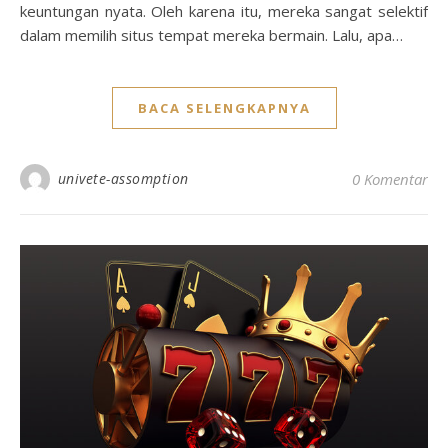
keuntungan nyata. Oleh karena itu, mereka sangat selektif
dalam memilih situs tempat mereka bermain. Lalu, apa…
BACA SELENGKAPNYA
univete-assomption
0 Komentar