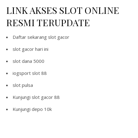
LINK AKSES SLOT ONLINE
RESMI TERUPDATE
Daftar sekarang
slot gacor
slot gacor hari ini
slot dana 5000
iogsport slot 88
slot pulsa
Kunjungi
slot gacor 88
Kunjungi
depo 10k