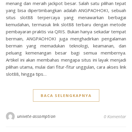
menang dan meraih jackpot besar. Salah satu pilihan tepat
yang bisa dipertimbangkan adalah ANGPAOHOKI, sebuah
situs slot88 terpercaya yang menawarkan berbagai
kemudahan, termasuk link slot88 terbaru dengan metode
pembayaran praktis via QRIS. Bukan hanya sekadar tempat
bermain, ANGPAOHOKI juga menghadirkan pengalaman
bermain yang memadukan teknologi, keamanan, dan
peluang kemenangan besar bagi semua membernya.
Artikel ini akan membahas mengapa situs ini layak menjadi
pilihan utama, mulai dari fitur-fitur unggulan, cara akses link
slot88, hingga tips…
BACA SELENGKAPNYA
univete-assomption
0 Komentar