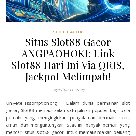
SLOT GACOR
Situs Slot88 Gacor
ANGPAOHOKI: Link
Slot88 Hari Ini Via QRIS,
Jackpot Melimpah!
Agustus 11, 2025
Univete-assomption.org – Dalam dunia permainan slot
gacor, Slot88 menjadi salah satu pilihan populer bagi para
pemain yang menginginkan pengalaman bermain seru,
aman, dan menguntungkan. Saat ini, banyak pemain yang
mencari situs slot88 gacor untuk memaksimalkan peluang