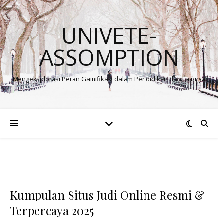
UNIVETE-
ASSOMPTION
Mengeksplorasi Peran Gamifikasi dalam Pendidikan dan Lainnya
Kumpulan Situs Judi Online Resmi &
Terpercaya 2025