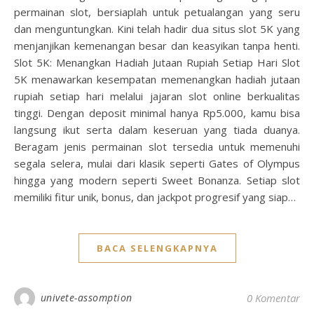
permainan slot, bersiaplah untuk petualangan yang seru
dan menguntungkan. Kini telah hadir dua situs slot 5K yang
menjanjikan kemenangan besar dan keasyikan tanpa henti.
Slot 5K: Menangkan Hadiah Jutaan Rupiah Setiap Hari Slot
5K menawarkan kesempatan memenangkan hadiah jutaan
rupiah setiap hari melalui jajaran slot online berkualitas
tinggi. Dengan deposit minimal hanya Rp5.000, kamu bisa
langsung ikut serta dalam keseruan yang tiada duanya.
Beragam jenis permainan slot tersedia untuk memenuhi
segala selera, mulai dari klasik seperti Gates of Olympus
hingga yang modern seperti Sweet Bonanza. Setiap slot
memiliki fitur unik, bonus, dan jackpot progresif yang siap…
BACA SELENGKAPNYA
univete-assomption
0 Komentar