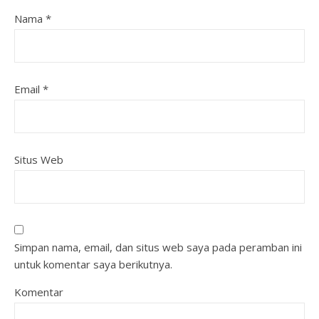
Nama
*
Email
*
Situs Web
Simpan nama, email, dan situs web saya pada peramban ini
untuk komentar saya berikutnya.
Komentar