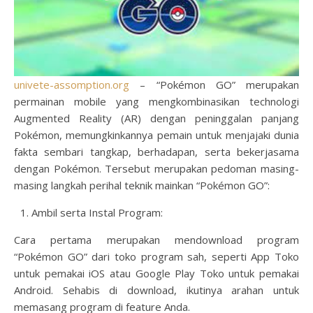
univete-assomption.org
– “Pokémon GO” merupakan
permainan mobile yang mengkombinasikan technologi
Augmented Reality (AR) dengan peninggalan panjang
Pokémon, memungkinkannya pemain untuk menjajaki dunia
fakta sembari tangkap, berhadapan, serta bekerjasama
dengan Pokémon. Tersebut merupakan pedoman masing-
masing langkah perihal teknik mainkan “Pokémon GO”:
Ambil serta Instal Program:
Cara pertama merupakan mendownload program
“Pokémon GO” dari toko program sah, seperti App Toko
untuk pemakai iOS atau Google Play Toko untuk pemakai
Android. Sehabis di download, ikutinya arahan untuk
memasang program di feature Anda.