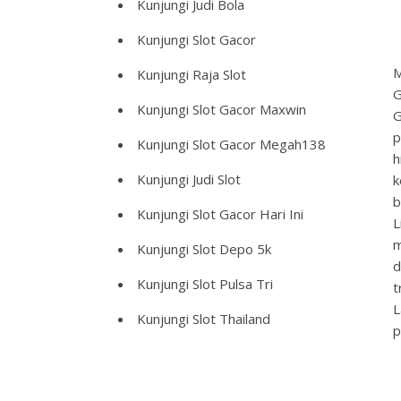
Kunjungi
Judi Bola
Kunjungi
Slot Gacor
M
Kunjungi
Raja Slot
G
Kunjungi
Slot Gacor Maxwin
G
p
Kunjungi
Slot Gacor Megah138
h
Kunjungi
Judi Slot
k
b
Kunjungi
Slot Gacor Hari Ini
L
m
Kunjungi
Slot Depo 5k
d
Kunjungi
Slot Pulsa Tri
t
L
Kunjungi
Slot Thailand
p