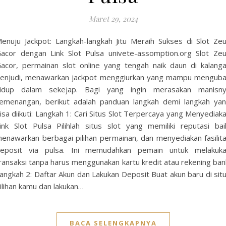
Maret 29, 2024
enuju Jackpot: Langkah-langkah Jitu Meraih Sukses di Slot Ze
acor dengan Link Slot Pulsa univete-assomption.org Slot Ze
acor, permainan slot online yang tengah naik daun di kalang
enjudi, menawarkan jackpot menggiurkan yang mampu mengub
idup dalam sekejap. Bagi yang ingin merasakan manisn
emenangan, berikut adalah panduan langkah demi langkah ya
isa diikuti: Langkah 1: Cari Situs Slot Terpercaya yang Menyediak
ink Slot Pulsa Pilihlah situs slot yang memiliki reputasi bai
enawarkan berbagai pilihan permainan, dan menyediakan fasilit
eposit via pulsa. Ini memudahkan pemain untuk melakuk
ransaksi tanpa harus menggunakan kartu kredit atau rekening ban
angkah 2: Daftar Akun dan Lakukan Deposit Buat akun baru di sit
ilihan kamu dan lakukan…
BACA SELENGKAPNYA